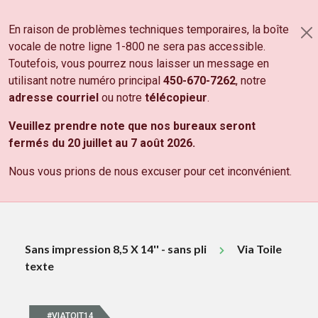
Aller au contenu principal
En raison de problèmes techniques temporaires, la boîte
PANIER
vocale de notre ligne 1-800 ne sera pas accessible.
NOS PRODUITS
Toutefois, vous pourrez nous laisser un message en
utilisant notre numéro principal
450-670-7262
, notre
DÉCOUVREZ NOS
PRODUITS
adresse courriel
ou notre
télécopieur
.
Tous les prix sont sujets à changements sans préavis.
Veuillez prendre note que nos bureaux seront
Les prix indiqués sont sujets aux taxes de vente fédérale
fermés du 20 juillet au 7 août 2026.
et provinciale.
Nous vous prions de nous excuser pour cet inconvénient.
Sans impression 8,5 X 14'' - sans pli
Via Toile
texte
#VIATOIT14