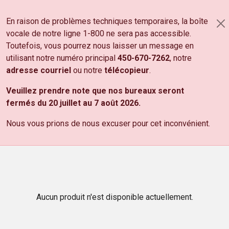
Aller au contenu principal
En raison de problèmes techniques temporaires, la boîte
PANIER
vocale de notre ligne 1-800 ne sera pas accessible.
NOS PRODUITS
Toutefois, vous pourrez nous laisser un message en
utilisant notre numéro principal
450-670-7262
, notre
DÉCOUVREZ NOS
PRODUITS
adresse courriel
ou notre
télécopieur
.
Tous les prix sont sujets à changements sans préavis.
Veuillez prendre note que nos bureaux seront
Les prix indiqués sont sujets aux taxes de vente fédérale
fermés du 20 juillet au 7 août 2026.
et provinciale.
Nous vous prions de nous excuser pour cet inconvénient.
Aucun produit n'est disponible actuellement.