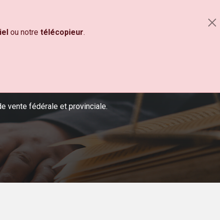
RE
450 670-7262
1 800 361-2098
PANIER
iel
ou notre
télécopieur
.
e vente fédérale et provinciale.