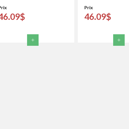
Prix
Prix
46.09$
46.09$