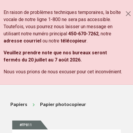
Aller au contenu principal
En raison de problèmes techniques temporaires, la boîte
PANIER
vocale de notre ligne 1-800 ne sera pas accessible.
NOS PRODUITS
Toutefois, vous pourrez nous laisser un message en
utilisant notre numéro principal
450-670-7262
, notre
DÉCOUVREZ NOS
PRODUITS
adresse courriel
ou notre
télécopieur
.
Tous les prix sont sujets à changements sans préavis.
Veuillez prendre note que nos bureaux seront
Les prix indiqués sont sujets aux taxes de vente fédérale
fermés du 20 juillet au 7 août 2026.
et provinciale.
Nous vous prions de nous excuser pour cet inconvénient.
Papiers
Papier photocopieur
#FP811