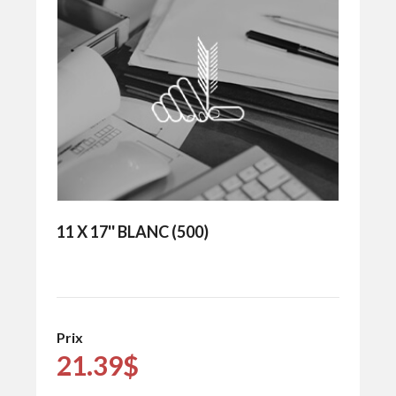
11 X 17'' BLANC (500)
Prix
21.39$