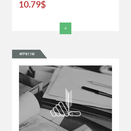
10.79$
#FP811M