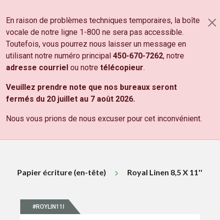
Aller au contenu principal
En raison de problèmes techniques temporaires, la boîte
PANIER
vocale de notre ligne 1-800 ne sera pas accessible.
NOS PRODUITS
Toutefois, vous pourrez nous laisser un message en
utilisant notre numéro principal
450-670-7262
, notre
DÉCOUVREZ NOS
PRODUITS
adresse courriel
ou notre
télécopieur
.
Tous les prix sont sujets à changements sans préavis.
Veuillez prendre note que nos bureaux seront
Les prix indiqués sont sujets aux taxes de vente fédérale
fermés du 20 juillet au 7 août 2026.
et provinciale.
Nous vous prions de nous excuser pour cet inconvénient.
Papier écriture (en-tête)
Royal Linen 8,5 X 11''
#ROYLIN11I