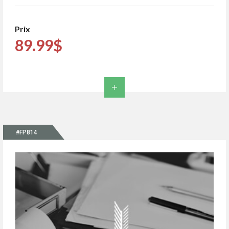
Prix
89.99$
#FP814